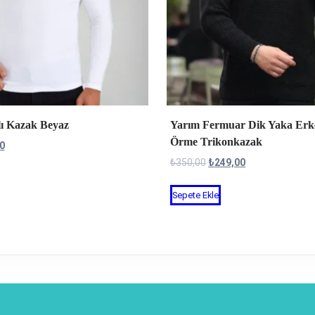
ı Kazak Beyaz
Yarım Fermuar Dik Yaka Erk
Örme Trikonkazak
l
Şu
0
andaki
Orijinal
Şu
₺
350,00
₺
249,00
00.
fiyat:
fiyat:
andaki
nün
Sepete Ekle
₺99,00.
₺350,00.
fiyat:
den
₺249,00.
la
yasyonu
enekler
n