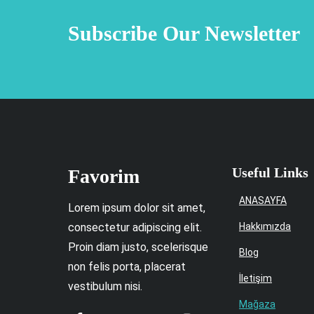
sayfasından
say
Subscribe Our Newsletter
seçilebilir
seçi
Useful Links
Favorim
ANASAYFA
Lorem ipsum dolor sit amet,
consectetur adipiscing elit.
Hakkımızda
Proin diam justo, scelerisque
Blog
non felis porta, placerat
İletişim
vestibulum nisi.
Mağaza