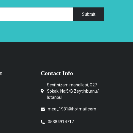
Submit
t
Contact Info
Seyitnizam mahallesi, G27
Sokak, No:5/B Zeytinburnu/
İstanbul
mea_1981@hotmail.com
05384914717