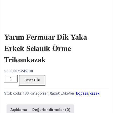
Yarım Fermuar Dik Yaka
Erkek Selanik Örme
Trikonkazak
Orijinal
Şu
₺
350,00
₺
249,00
Yarım
fiyat:
andaki
Sepete Ekle
fermuar
₺350,00.
fiyat:
dik
₺249,00.
Stok kodu:
100
Kategoriler:
Kazak
Etiketler:
boğazlı
,
kazak
yaka
erkek
Açıklama
Değerlendirmeler (0)
selanik