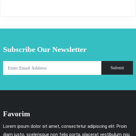
₺99,00.
birden
fazla
varyasyonu
var.
Seçenekler
Subscribe Our Newsletter
ürün
sayfasından
seçilebilir
Submit
Favorim
Lorem ipsum dolor sit amet, consectetur adipiscing elit. Proin
diam justo, scelerisque non felis porta, placerat vestibulum nisi.