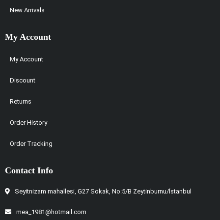
New Arrivals
My Account
My Account
Discount
Returns
Order History
Order Tracking
Contact Info
Seyitnizam mahallesi, G27 Sokak, No:5/B Zeytinburnu/İstanbul
mea_1981@hotmail.com