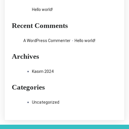
ürün
Hello world!
sayfasından
seçilebilir
Recent Comments
-
A WordPress Commenter
Hello world!
Archives
Kasım 2024
Categories
Uncategorized