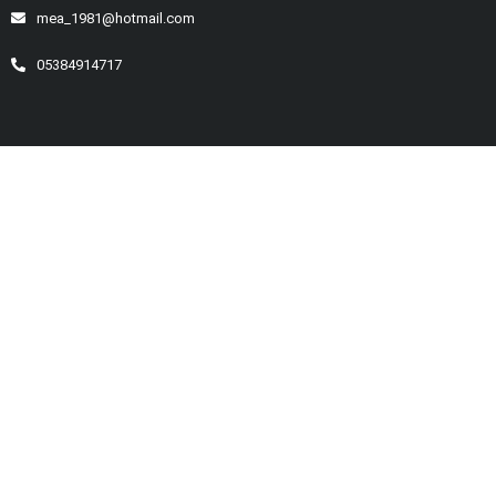
mea_1981@hotmail.com
05384914717