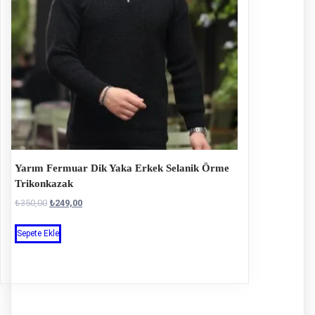
ürün
sayfasından
seçilebilir
Yarım Fermuar Dik Yaka Erkek Selanik Örme
Trikonkazak
Orijinal
Şu
₺
350,00
₺
249,00
fiyat:
andaki
Sepete Ekle
₺350,00.
fiyat:
₺249,00.